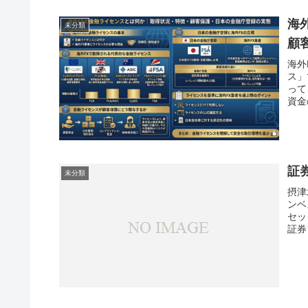
海
未分類
顧
海外
ス」
って
資金
証
未分類
摂津
ンベ
セッ
証券