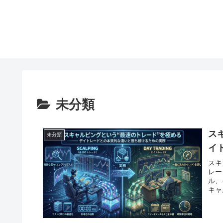
未分類
ス
未分類
イ
スキ
レー
ル、
キャ